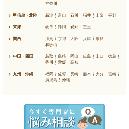
神奈川
甲信越・北陸
新潟
富山
石川
福井
山梨
長野
東海
岐阜
静岡
愛知
三重
関西
滋賀
京都
大阪
兵庫
奈良
和歌山
中国・四国
鳥取
島根
岡山
広島
山口
徳島
香川
愛媛
高知
九州・沖縄
福岡
佐賀
長崎
熊本
大分
宮崎
鹿児島
沖縄