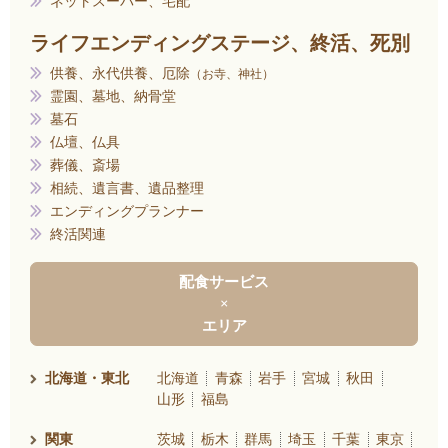
ネットスーパー、宅配
ライフエンディングステージ、終活、死別
供養、永代供養、厄除
お寺、神社
霊園、墓地、納骨堂
墓石
仏壇、仏具
葬儀、斎場
相続、遺言書、遺品整理
エンディングプランナー
終活関連
配食サービス
×
エリア
北海道・東北
北海道
青森
岩手
宮城
秋田
山形
福島
関東
茨城
栃木
群馬
埼玉
千葉
東京