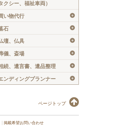
タクシー、福祉車両）
＋
買い物代行
＋
墓石
＋
仏壇、仏具
＋
葬儀、斎場
＋
相続、遺言書、遺品整理
＋
エンディングプランナー
ページトップ
掲載希望お問い合わせ