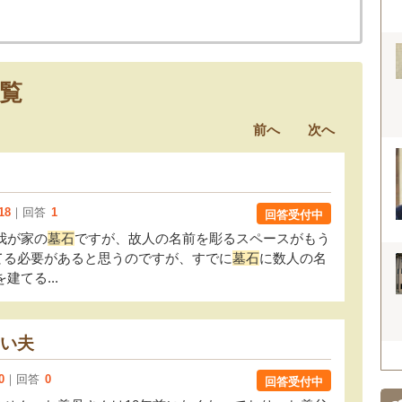
覧
前へ
次へ
18
｜回答
1
回答受付中
我が家の
墓石
ですが、故人の名前を彫るスペースがもう
てる必要があると思うのですが、すでに
墓石
に数人の名
てる...
い夫
0
｜回答
0
回答受付中