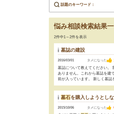
話題のキーワード：
悩み相談検索結果一
2件中1～2件を表示
墓誌の建設
2016/03/01
タメになった
墓誌について教えてください。 
ありません。これから墓誌を建
前が入っています。 新しく墓誌を建
墓石
を購入しようとしな
2015/10/06
タメになった