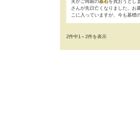
夫がご両親の
墓石
を買おうとし
さんが先日亡くなりました。お
こに入っていますが、今も墓標のみ
2件中1～2件を表示