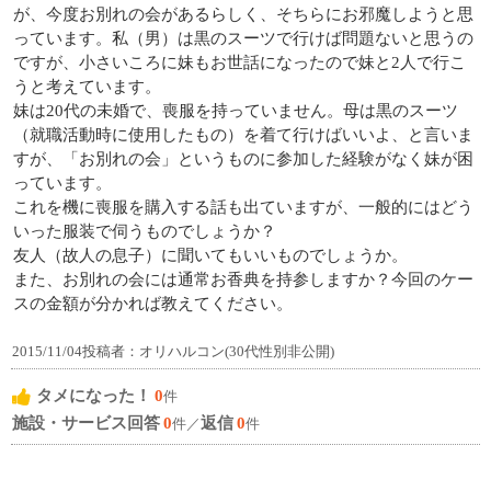
が、今度お別れの会があるらしく、そちらにお邪魔しようと思
っています。私（男）は黒のスーツで行けば問題ないと思うの
ですが、小さいころに妹もお世話になったので妹と2人で行こ
うと考えています。
妹は20代の未婚で、喪服を持っていません。母は黒のスーツ
（就職活動時に使用したもの）を着て行けばいいよ、と言いま
すが、「お別れの会」というものに参加した経験がなく妹が困
っています。
これを機に喪服を購入する話も出ていますが、一般的にはどう
いった服装で伺うものでしょうか？
友人（故人の息子）に聞いてもいいものでしょうか。
また、お別れの会には通常お香典を持参しますか？今回のケー
スの金額が分かれば教えてください。
2015/11/04投稿者：オリハルコン(30代性別非公開)
タメになった！
0
件
施設・サービス回答
0
返信
0
件／
件