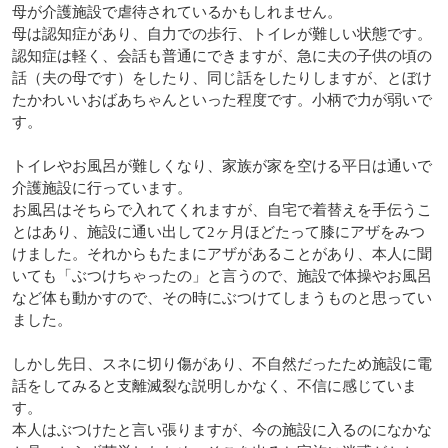
母が介護施設で虐待されているかもしれません。
母は認知症があり、自力での歩行、トイレが難しい状態です。
認知症は軽く、会話も普通にできますが、急に夫の子供の頃の
話（夫の母です）をしたり、同じ話をしたりしますが、とぼけ
たかわいいおばあちゃんといった程度です。小柄で力が弱いで
す。
トイレやお風呂が難しくなり、家族が家を空ける平日は通いで
介護施設に行っています。
お風呂はそちらで入れてくれますが、自宅で着替えを手伝うこ
とはあり、施設に通い出して2ヶ月ほどたって膝にアザをみつ
けました。それからもたまにアザがあることがあり、本人に聞
いても「ぶつけちゃったの」と言うので、施設で体操やお風呂
など体も動かすので、その時にぶつけてしまうものと思ってい
ました。
しかし先日、スネに切り傷があり、不自然だったため施設に電
話をしてみると支離滅裂な説明しかなく、不信に感じていま
す。
本人はぶつけたと言い張りますが、今の施設に入るのになかな