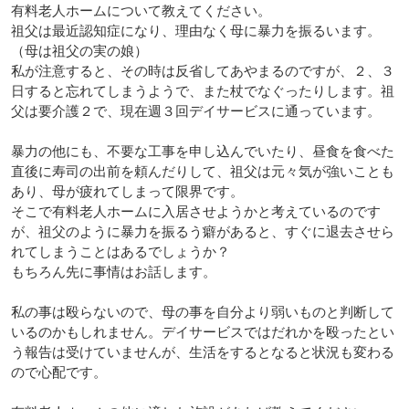
有料老人ホームについて教えてください。
祖父は最近認知症になり、理由なく母に暴力を振るいます。
（母は祖父の実の娘）
私が注意すると、その時は反省してあやまるのですが、２、３
日すると忘れてしまうようで、また杖でなぐったりします。祖
父は要介護２で、現在週３回デイサービスに通っています。
暴力の他にも、不要な工事を申し込んでいたり、昼食を食べた
直後に寿司の出前を頼んだりして、祖父は元々気が強いことも
あり、母が疲れてしまって限界です。
そこで有料老人ホームに入居させようかと考えているのです
が、祖父のように暴力を振るう癖があると、すぐに退去させら
れてしまうことはあるでしょうか？
もちろん先に事情はお話します。
私の事は殴らないので、母の事を自分より弱いものと判断して
いるのかもしれません。デイサービスではだれかを殴ったとい
う報告は受けていませんが、生活をするとなると状況も変わる
ので心配です。