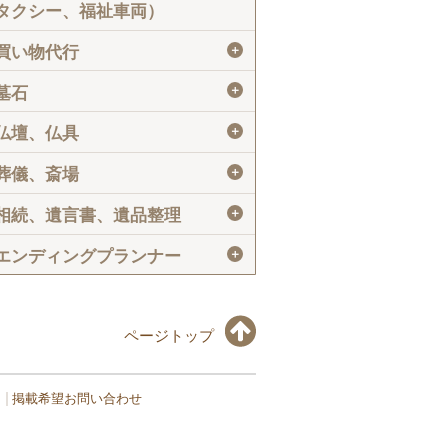
タクシー、福祉車両）
＋
買い物代行
＋
墓石
＋
仏壇、仏具
＋
葬儀、斎場
＋
相続、遺言書、遺品整理
＋
エンディングプランナー
ページトップ
掲載希望お問い合わせ