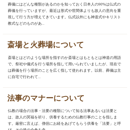
葬儀にはどんな種類があるのかを知っておく日本人の90%は仏式の
葬儀を行っていますが、最近は形式や世間体よりも故人の意向を重
視して行う方が増えてきています。仏式以外にも神道式やキリスト
教式などのものがあ...
斎場と火葬場について
斎場とはどのような場所を指すのか斎場とはもともとは神道の用語
で、祭祀や儀式を行う場所を指して用いられていましたが、現在で
は葬儀を行う場所のことを広く指して使われます。以前、葬儀は主
に自宅で行われて...
法事のマナーについて
仏教の場合の法事・法要の種類について知る法事あるいは法要と
は、故人の冥福を祈り、供養するための仏教行事のことを指しま
す。厳密に言えば、僧侶にお経をあげてもらう供養を「法要」と呼