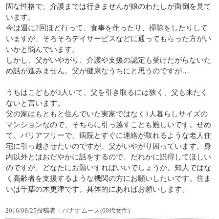
固な性格で、介護までは行きませんが娘のわたしが面倒を見て
います。
今は週に2回ほど行って、食事を作ったり、掃除をしたりして
いますが、そろそろデイサービスなどに通ってもらった方がい
いかと悩んでいます。
しかし、父がいやがり、介護や支援の認定も受けたがらないた
め話が進みません。父が健康なうちにと思うのですが…
うちはこどもが3人いて、父を引き取るには狭く、父も来たく
ないと言います。
父の家はもともと住んでいた実家ではなく1人暮らしサイズの
マンションなので、そちらに引っ越すことも難しいです。せめ
て、バリアフリーで、病院とすぐに連絡が取れるような老人住
宅に引っ越させたいのですが、父がいやがり困っています。身
内以外とはおだやかに話をするので、だれかに説得してほしい
のですが、どなたにお願いすればいいでしょうか。知人ではな
く高齢者を支援するような機関の方にお願いしたいです。住ま
いは千葉の木更津です。具体的にあればお願いします。
2016/08/25投稿者：バナナムース(60代女性)