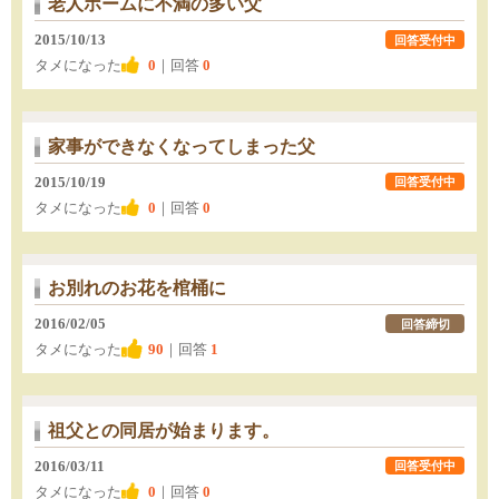
老人ホームに不満の多い父
2015/10/13
回答受付中
タメになった
0
｜回答
0
家事ができなくなってしまった父
2015/10/19
回答受付中
タメになった
0
｜回答
0
お別れのお花を棺桶に
2016/02/05
回答締切
タメになった
90
｜回答
1
祖父との同居が始まります。
2016/03/11
回答受付中
タメになった
0
｜回答
0