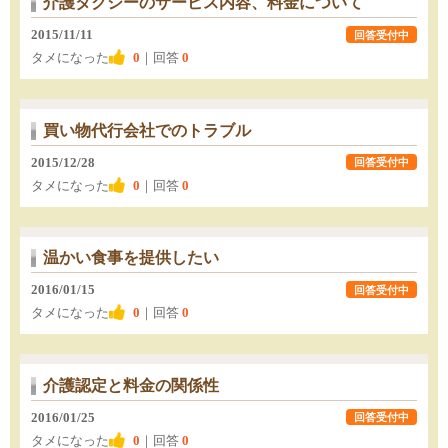
介護タクシーのサービス内容、料金について
2015/11/11
回答受付中
タメになった
0
｜回答
0
買い物代行会社でのトラブル
2015/12/28
回答受付中
タメになった
0
｜回答
0
温かい食事を提供したい
2016/01/15
回答受付中
タメになった
0
｜回答
0
介護認定と料金の関係性
2016/01/25
回答受付中
タメになった
0
｜回答
0